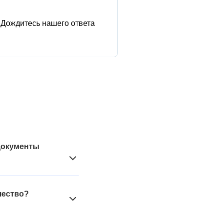
Дождитесь нашего ответа
 документы
 НДС в следствие
рименении такого
чество?
 о принятии,
логовый режим