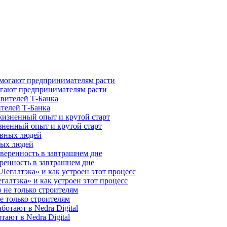
гают предпринимателям расти
ителей Т-Банка
зненный опыт и крутой старт
ных людей
ренность в завтрашнем дне
галтэка» и как устроен этот процесс
е только строителям
ают в Nedra Digital