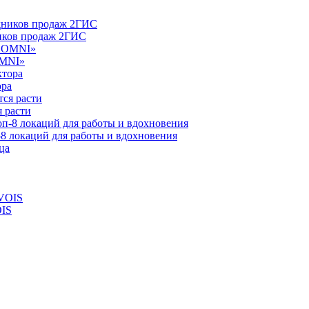
ников продаж 2ГИС
OMNI»
ора
 расти
-8 локаций для работы и вдохновения
OIS