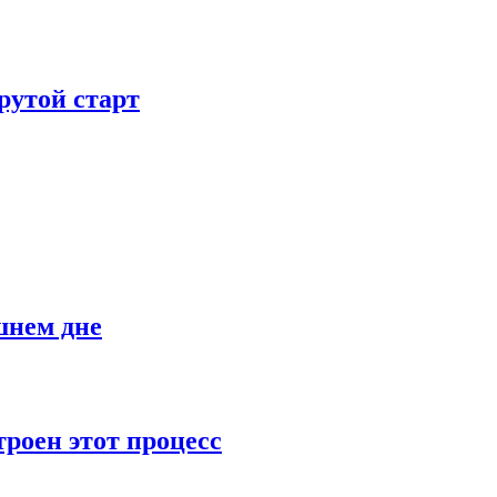
рутой старт
шнем дне
роен этот процесс