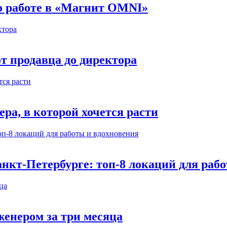
 о работе в «Магнит OMNI»
т продавца до директора
а, в которой хочется расти
нкт-Петербурге: топ-8 локаций для раб
енером за три месяца