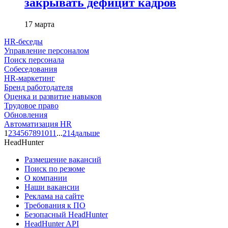
закрывать дефицит кадров
17 марта
HR-беседы
Управление персоналом
Поиск персонала
Собеседования
HR-маркетинг
Бренд работодателя
Оценка и развитие навыков
Трудовое право
Обновления
Автоматизация HR
1
2
3
4
5
6
7
8
9
10
11
...
214
дальше
HeadHunter
Размещение вакансий
Поиск по резюме
О компании
Наши вакансии
Реклама на сайте
Требования к ПО
Безопасный HeadHunter
HeadHunter API