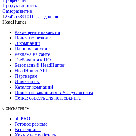
Профессии
Продуктивность
Саморазвитие
1
2
3
4
5
6
7
8
9
10
11
...
211
дальше
HeadHunter
Размещение вакансий
Поиск по резюме
О компании
Наши вакансии
Реклама на сайте
Требования к ПО
Безопасный HeadHunter
HeadHunter API
Партнерам
Инвесторам
Каталог компаний
Поиск по вакансиям в Углеуральском
Сетка: соцсеть для нетворкинга
Соискателям
hh PRO
Готовое резюме
Все сервисы
Хочу у вас работать