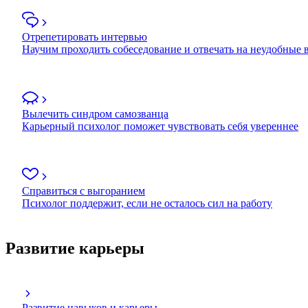
Отрепетировать интервью
Научим проходить собеседование и отвечать на неудобные
Вылечить синдром самозванца
Карьерный психолог поможет чувствовать себя увереннее
Справиться с выгоранием
Психолог поддержит, если не осталось сил на работу
Развитие карьеры
Развитие навыков и карьеры