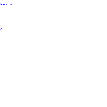
 больше
ре