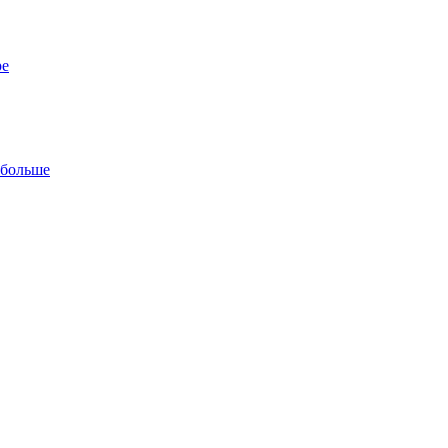
ре
 больше