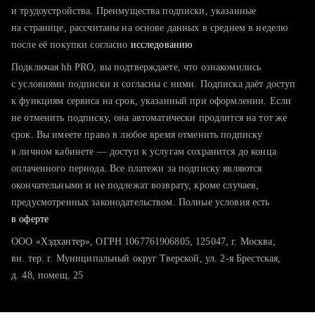
тратите много времени на поиск и вручную поднимаете
и трудоустройства. Преимущества подписки, указанные
резюме
на странице, рассчитаны на основе данных в среднем в неделю
после её покупки согласно
хотите сравнить себя с конкурентами и оценить шансы
исследованию
Подключая hh PRO, вы подтверждаете, что ознакомились
с условиями подписки и согласны с ними. Подписка даёт доступ
к функциям сервиса на срок, указанный при оформлении. Если
не отменить подписку, она автоматически продлится на тот же
срок. Вы имеете право в любое время отменить подписку
в личном кабинете — доступ к услугам сохранится до конца
оплаченного периода. Все платежи за подписку являются
окончательными и не подлежат возврату, кроме случаев,
предусмотренных законодательством. Полные условия есть
в оферте
ООО «Хэдхантер», ОГРН 1067761906805, 125047, г. Москва,
вн. тер. г. Муниципальный округ Тверской, ул. 2-я Брестская,
д. 48, помещ. 25